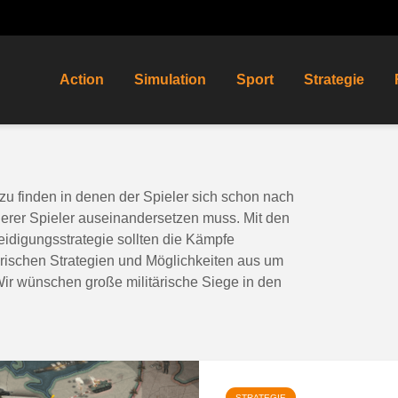
Action
Simulation
Sport
Strategie
zu finden in denen der Spieler sich schon nach
erer Spieler auseinandersetzen muss. Mit den
rteidigungsstrategie sollten die Kämpfe
ärischen Strategien und Möglichkeiten aus um
ir wünschen große militärische Siege in den
STRATEGIE