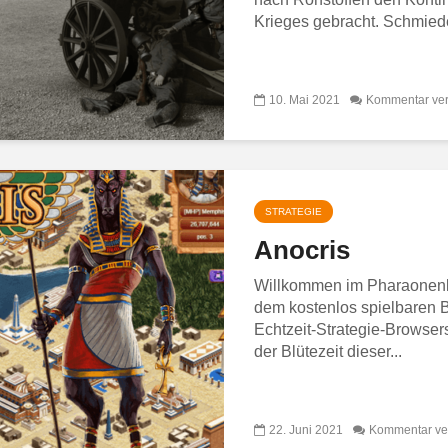
Krieges gebracht. Schmiede
10. Mai 2021
Kommentar ver
STRATEGIE
Anocris
Willkommen im Pharaonenla
dem kostenlos spielbaren B
Echtzeit-Strategie-Browsers
der Blütezeit dieser...
22. Juni 2021
Kommentar ve